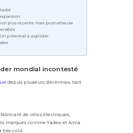
ntesté
 expansion
ption plus récente mais prometteuse
ersifiés
 Un potentiel à exploiter
cales
leader mondial incontesté
que
depuis plusieurs décennies, tant
 fabricant de vélos électriques,
. Des marques comme Yadea et Aima
à bas coût.