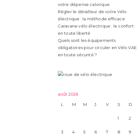
votre dépense calorique
Régler le dérailleur de votre Vélo
électrique : la méthode efficace
Caravane vélo électrique : le confort
en toute liberté
Quels sont les équipements
obligatoires pour circuler en Vélo VAE
en toute sécurité ?
août 2026
L
M
M
J
V
S
D
1
2
3
4
5
6
7
8
9