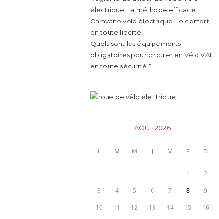
électrique : la méthode efficace
Caravane vélo électrique : le confort
en toute liberté
Quels sont les équipements
obligatoires pour circuler en Vélo VAE
en toute sécurité ?
AOÛT 2026
L
M
M
J
V
S
D
1
2
3
4
5
6
7
8
9
10
11
12
13
14
15
16