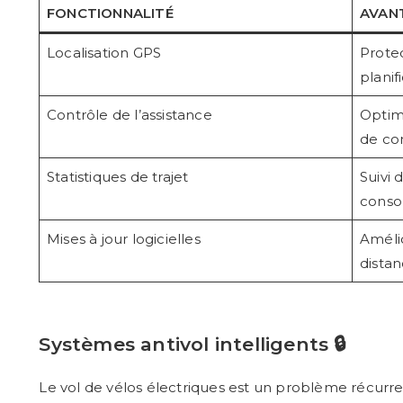
FONCTIONNALITÉ
AVAN
Localisation GPS
Protec
planif
Contrôle de l’assistance
Optimi
de co
Statistiques de trajet
Suivi 
conso
Mises à jour logicielles
Amélio
dista
Systèmes antivol intelligents 🔒
Le vol de vélos électriques est un problème récurre