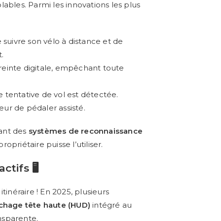
lables. Parmi les innovations les plus
e suivre son vélo à distance et de
.
inte digitale, empêchant toute
e tentative de vol est détectée.
ur de pédaler assisté.
sant des
systèmes de reconnaissance
ropriétaire puisse l’utiliser.
tifs 🖥️
 itinéraire ! En 2025, plusieurs
ichage tête haute (HUD)
intégré au
nsparente.