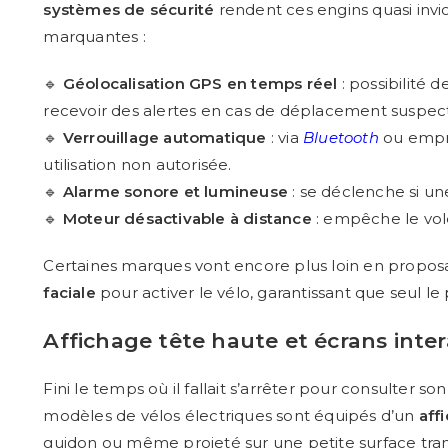
systèmes de sécurité
rendent ces engins quasi invio
marquantes :
🔹
Géolocalisation GPS en temps réel
: possibilité d
recevoir des alertes en cas de déplacement suspect
🔹
Verrouillage automatique
: via
Bluetooth
ou empre
utilisation non autorisée.
🔹
Alarme sonore et lumineuse
: se déclenche si un
🔹
Moteur désactivable à distance
: empêche le vole
Certaines marques vont encore plus loin en propo
faciale
pour activer le vélo, garantissant que seul le p
Affichage tête haute et écrans interac
Fini le temps où il fallait s’arrêter pour consulter son
modèles de vélos électriques sont équipés d’un
aff
guidon ou même projeté sur une petite surface tra