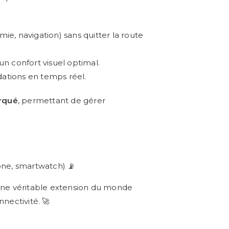
ie, navigation) sans quitter la route
un confort visuel optimal.
ations en temps réel.
arqué
, permettant de gérer
one, smartwatch) 📡
ne véritable extension du monde
nectivité. 🚀