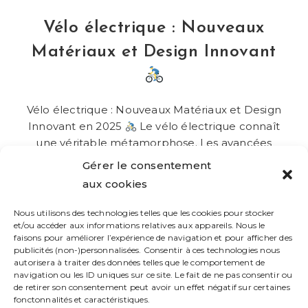
Électrique
En
Vélo électrique : Nouveaux
2025
Matériaux et Design Innovant
Vélo électrique : Nouveaux Matériaux et Design
Innovant en 2025
Le vélo électrique connaît
une véritable métamorphose. Les avancées
technologiques permettent d'améliorer non
Gérer le consentement
seulement l’autonomie et la puissance, mais…
aux cookies
Vélo
Continuer La Lecture
Nous utilisons des technologies telles que les cookies pour stocker
Électrique
et/ou accéder aux informations relatives aux appareils. Nous le
:
faisons pour améliorer l’expérience de navigation et pour afficher des
Nouveaux
publicités (non-)personnalisées. Consentir à ces technologies nous
Matériaux
1
…
3
4
5
6
Go to the previous page
autorisera à traiter des données telles que le comportement de
Et
Design
navigation ou les ID uniques sur ce site. Le fait de ne pas consentir ou
7
8
9
Aller à 
Innovant
de retirer son consentement peut avoir un effet négatif sur certaines
fonctonnalités et caractéristiques.