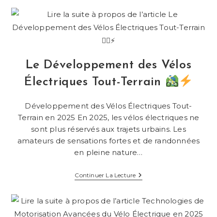
:
Innovations
Pour
Une
Conduite
Plus
Sûre
Et
Le Développement des Vélos
Assistée
Électriques Tout-Terrain
Développement des Vélos Électriques Tout-
Terrain en 2025 En 2025, les vélos électriques ne
sont plus réservés aux trajets urbains. Les
amateurs de sensations fortes et de randonnées
en pleine nature…
Le
Continuer La Lecture
Développement
Des
Vélos
Électriques
Tout-